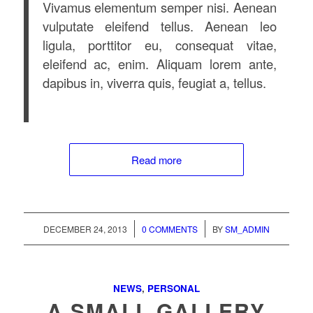
Vivamus elementum semper nisi. Aenean
vulputate eleifend tellus. Aenean leo
ligula, porttitor eu, consequat vitae,
eleifend ac, enim. Aliquam lorem ante,
dapibus in, viverra quis, feugiat a, tellus.
Read more
/
/
DECEMBER 24, 2013
0 COMMENTS
BY
SM_ADMIN
NEWS
,
PERSONAL
A SMALL GALLERY